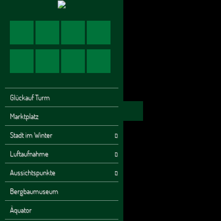
Glückauf Turm
Marktplatz
Stadt im Winter
Luftaufnahme
Aussichtspunkte
Bergbaumuseum
Äquator